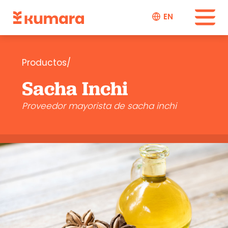
EN
Productos/
Sacha Inchi
Proveedor mayorista de sacha inchi