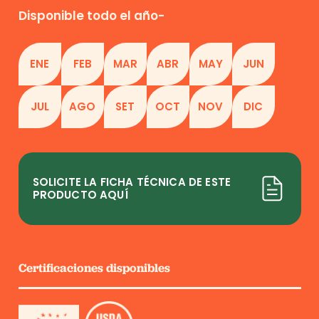
Disponible todo el año-
ENE
FEB
MAR
ABR
MAY
JUN
JUL
AGO
SET
OCT
NOV
DIC
SOLICITE LA FICHA TÉCNICA DE ESTE
PRODUCTO AQUÍ
Certificaciones disponibles